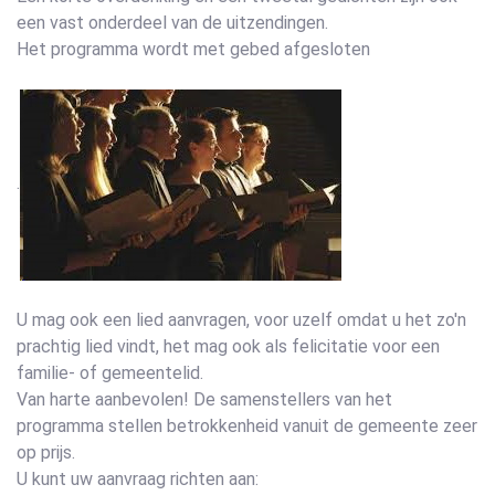
een vast onderdeel van de uitzendingen.
Het programma wordt met gebed afgesloten
.
U mag ook een lied aanvragen, voor uzelf omdat u het zo'n
prachtig lied vindt, het mag ook als felicitatie voor een
familie- of gemeentelid.
Van harte aanbevolen! De samenstellers van het
programma stellen betrokkenheid vanuit de gemeente zeer
op prijs.
U kunt uw aanvraag richten aan: